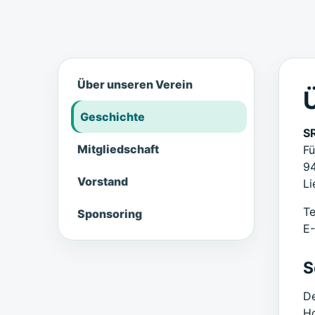
Über unseren Verein
Ü
Geschichte
S
Mitgliedschaft
Fü
9
Vorstand
Li
Te
Sponsoring
E-
S
De
Ho