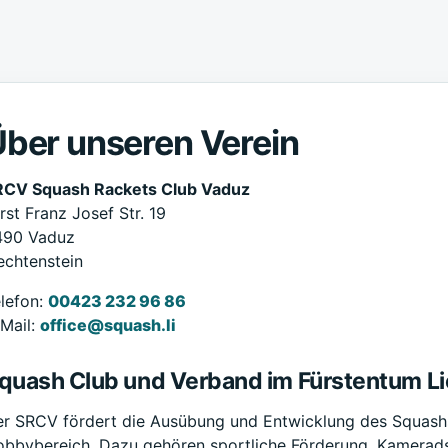
ber unseren Verein
RCV Squash Rackets Club Vaduz
rst Franz Josef Str. 19
490 Vaduz
echtenstein
lefon:
00423 232 96 86
Mail:
office@squash.li
quash Club und Verband im Fürstentum Li
r SRCV fördert die Ausübung und Entwicklung des Squashsp
bbybereich. Dazu gehören sportliche Förderung, Kameradsc