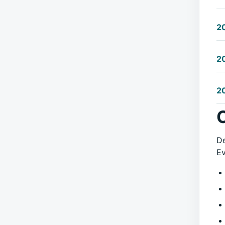
2
2
2
C
De
Ev