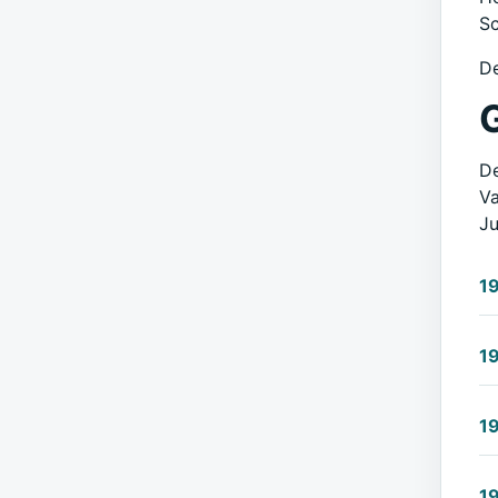
Sc
De
G
De
Va
Ju
1
1
1
1